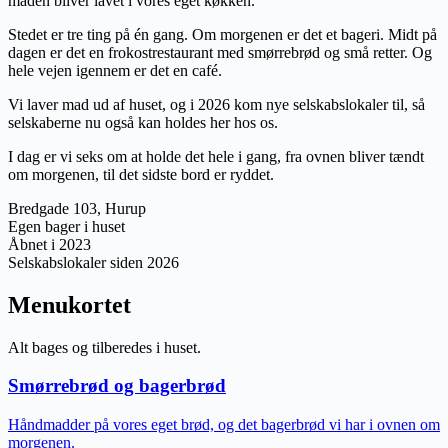
maden bliver lavet i vores eget køkken.
Stedet er tre ting på én gang. Om morgenen er det et bageri. Midt på
dagen er det en frokostrestaurant med smørrebrød og små retter. Og
hele vejen igennem er det en café.
Vi laver mad ud af huset, og i 2026 kom nye selskabslokaler til, så
selskaberne nu også kan holdes her hos os.
I dag er vi seks om at holde det hele i gang, fra ovnen bliver tændt
om morgenen, til det sidste bord er ryddet.
Bredgade 103, Hurup
Egen bager i huset
Åbnet i 2023
Selskabslokaler siden 2026
Menukortet
Alt bages og tilberedes i huset.
Smørrebrød og bagerbrød
Håndmadder på vores eget brød, og det bagerbrød vi har i ovnen om
morgenen.